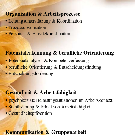
Organisation & Arbeitsprozesse
• Leitungsunterstützung & Koordination
• Prozessorganisation
• Personal- & Einsatzkoordination
Potenzialerkennung & berufliche Orientierung
•
Potenzialanalysen & Kompetenzerfassung
• berufliche Orientierung & Entscheidungsfindung
• Entwicklungsförderung
Gesundheit & Arbeitsfähigkeit
•
psychosoziale Belastungssituationen im Arbeitskontext
• Stabilisierung & Erhalt von Arbeitsfähigkeit
• Gesundheitsprävention
Kommunikation & Gruppenarbeit