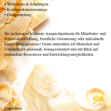
•
Workshops & Schulungen
• Kommunikationstrainings
• Gruppenleitung
***
Sie suchen eine erfahrene Ansprechpartnerin für Mitarbeiter- und
Potenzialentwicklung, berufliche Orientierung oder individuelle
Entwicklungsprozesse? Gerne unterstütze ich Menschen und
Unternehmen praxisnah, lösungsorientiert und mit Blick auf
vorhandene Ressourcen und Entwicklungsmöglichkeiten.
Empfehlen