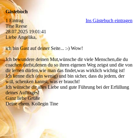
Gästebuch
1 Eintrag
Ins Gästebuch eintragen
Tine Reese
28.07.2025
19:01:41
Liebe Angelika,
ich bin Gast auf deiner Seite... :-) Wow!
Ich bewundere deinen Mut,wünsche dir viele Menschen,die du
coachen darfst,denen du so ihren eigenen Weg zeigst und die von
dir lernen dürfen,wie man das findet,was wirklich wichtig ist!
Ich kenne dich (ein wenig) und bin sicher, dass du jedem, der
will, schenken kannst, was er braucht!
Ich wünsche dir alles Liebe und gute Führung bei der Erfüllung
deines Auftrages!
Ganz liebe Grüße
Deine ehem. Kollegin Tine